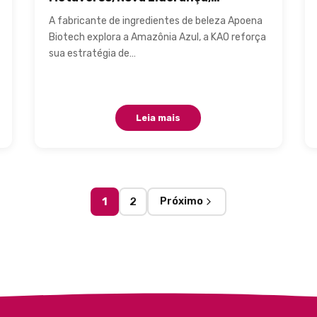
Ampliação da Produção de
A fabricante de ingredientes de beleza Apoena
Ingredientes, Rotulagem de Impacto
Biotech explora a Amazônia Azul, a KAO reforça
sua estratégia de…
Leia mais
Navegação
1
2
Próximo
entre
páginas